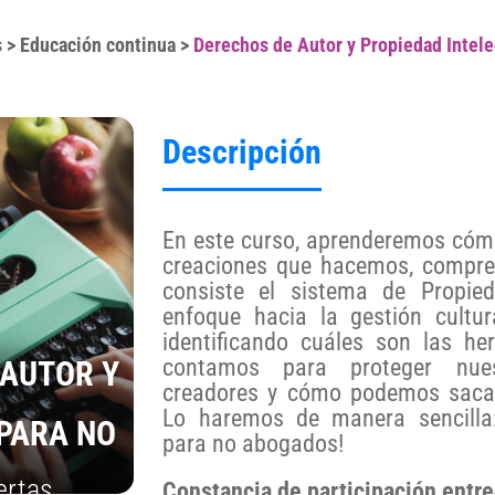
s
>
Educación continua
>
Derechos de Autor y Propiedad Intele
Descripción
En este curso, aprenderemos cóm
creaciones que hacemos, compre
consiste el sistema de Propied
enfoque hacia la gestión cultura
identificando cuáles son las he
contamos para proteger nue
 AUTOR Y
creadores y cómo podemos sacar
Lo haremos de manera sencilla: 
 PARA NO
para no abogados!
ertas
Constancia de participación entr