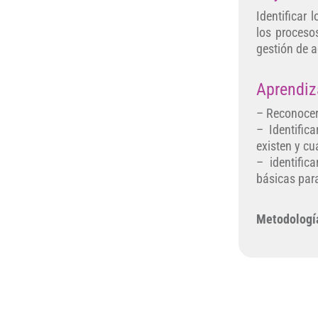
Identificar
los procesos
gestión de a
Aprendiz
– Reconocer 
– Identific
existen y cu
– identific
básicas para
Metodología