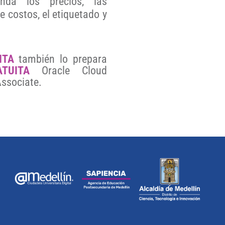
da los precios, las
e costos, el etiquetado y
ITA
también lo prepara
ATUITA
Oracle Cloud
Associate.