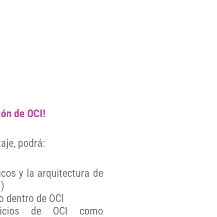
ión de OCI!
aje, podrá:
os y la arquitectura de
I)
so dentro de OCI
rvicios de OCI como